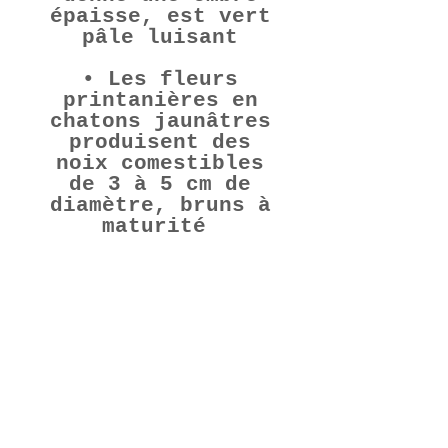
épaisse, est vert
pâle luisant
• Les fleurs
printanières en
chatons jaunâtres
produisent des
noix comestibles
de 3 à 5 cm de
diamètre,
bruns à
maturité
•
L'enracinement
pivotant rend la
transplantation
difficile
• Cette plante
nourrit les
oiseaux et les
rongeurs, son